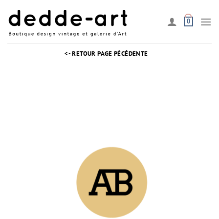
Passer
au
0
contenu
<- RETOUR PAGE PÉCÉDENTE