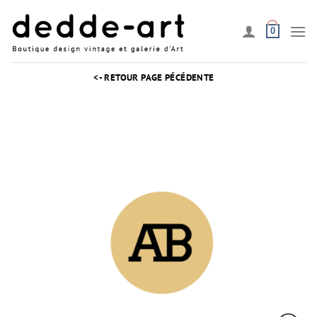
Passer
au
0
contenu
<- RETOUR PAGE PÉCÉDENTE