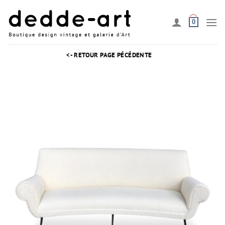
Passer
au
0
contenu
<- RETOUR PAGE PÉCÉDENTE