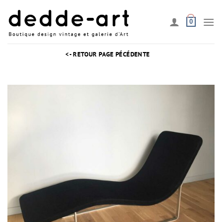
Passer
au
0
contenu
<- RETOUR PAGE PÉCÉDENTE