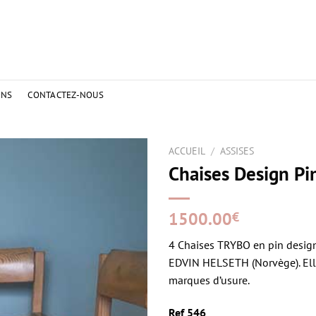
ONS
CONTACTEZ-NOUS
ACCUEIL
/
ASSISES
Chaises Design Pi
1500.00
€
4 Chaises TRYBO en pin desig
EDVIN HELSETH (Norvège). Ell
marques d’usure.
Ref 546