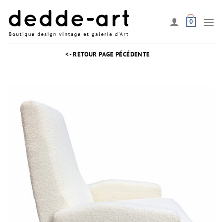
Passer
au
0
contenu
<- RETOUR PAGE PÉCÉDENTE