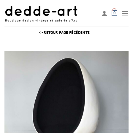
Passer
au
0
contenu
<- RETOUR PAGE PÉCÉDENTE