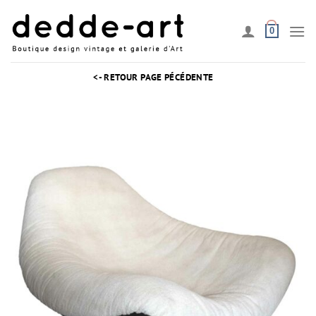
Passer
au
0
contenu
<- RETOUR PAGE PÉCÉDENTE