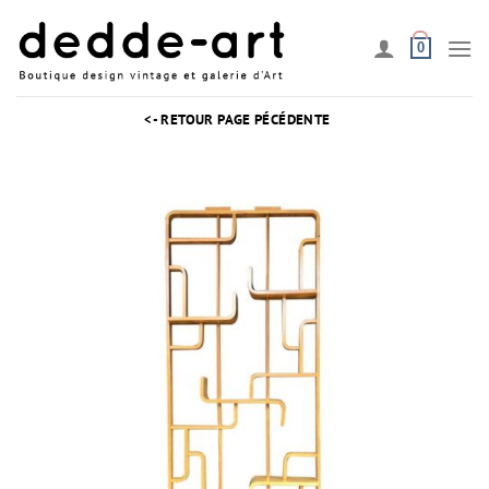
Passer
au
0
contenu
<- RETOUR PAGE PÉCÉDENTE