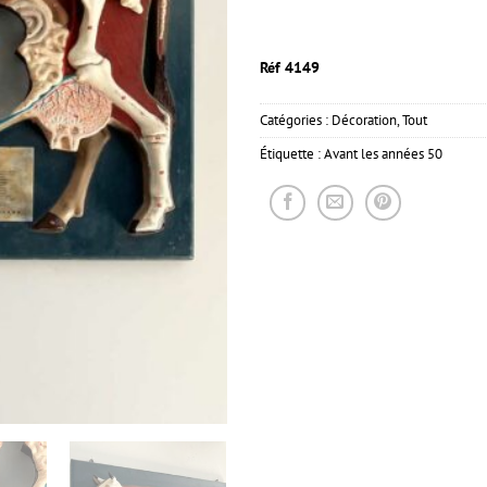
Réf 4149
Catégories :
Décoration
,
Tout
Étiquette :
Avant les années 50