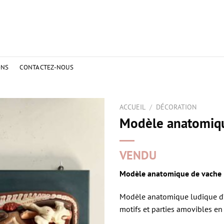
ONS
CONTACTEZ-NOUS
ACCUEIL
/
DÉCORATION
Modèle anatomiq
VENDU
Modèle anatomique de vache
Modèle anatomique ludique d’
motifs et parties amovibles en