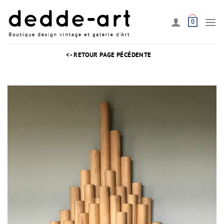
Passer
au
0
contenu
<- RETOUR PAGE PÉCÉDENTE