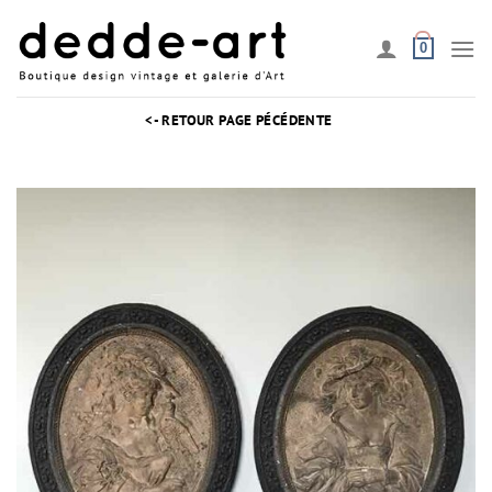
Passer
au
0
contenu
<- RETOUR PAGE PÉCÉDENTE