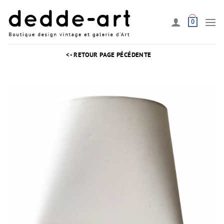
Passer
au
0
contenu
<- RETOUR PAGE PÉCÉDENTE