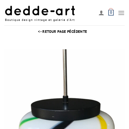
Passer
au
0
contenu
<- RETOUR PAGE PÉCÉDENTE