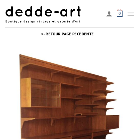
Passer
au
0
contenu
<- RETOUR PAGE PÉCÉDENTE