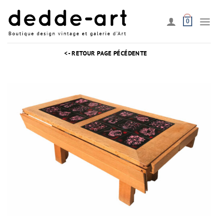
Passer
au
0
contenu
<- RETOUR PAGE PÉCÉDENTE