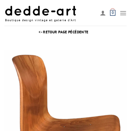
Passer
au
0
contenu
<- RETOUR PAGE PÉCÉDENTE