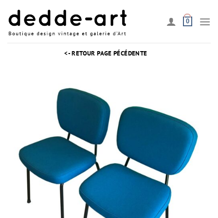
Passer
au
0
contenu
<- RETOUR PAGE PÉCÉDENTE