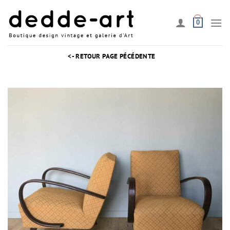
Passer
au
0
contenu
<- RETOUR PAGE PÉCÉDENTE