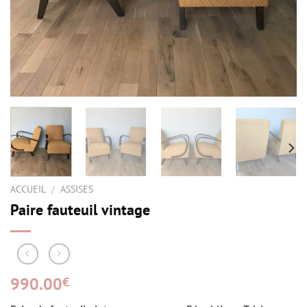
ACCUEIL
/
ASSISES
Paire fauteuil vintage
990.00
€