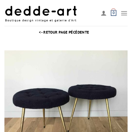
Passer
au
0
contenu
<- RETOUR PAGE PÉCÉDENTE