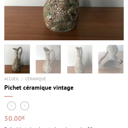
ACCUEIL
/
CÉRAMIQUE
Pichet céramique vintage
50.00
€