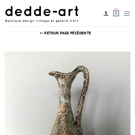
Passer
au
0
contenu
<- RETOUR PAGE PÉCÉDENTE