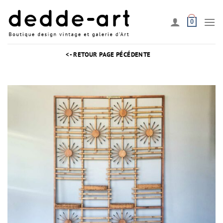
Passer
au
0
contenu
<- RETOUR PAGE PÉCÉDENTE