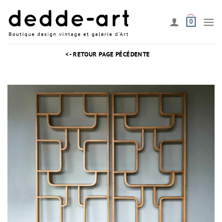
Passer
au
0
contenu
<- RETOUR PAGE PÉCÉDENTE