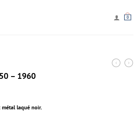
0
950 – 1960
 métal laqué noir.