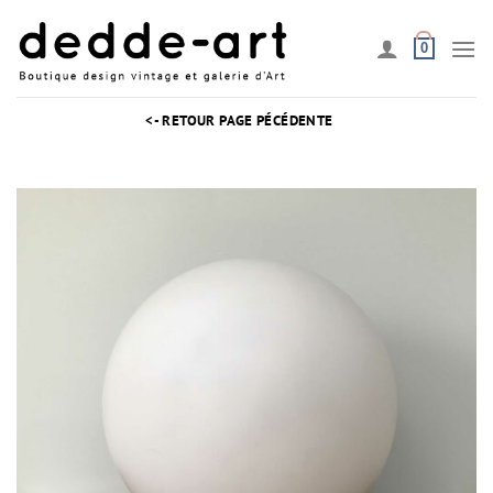
Passer
au
0
contenu
<- RETOUR PAGE PÉCÉDENTE