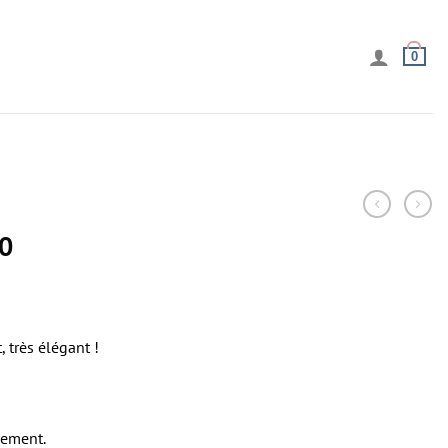
0
0
t, très élégant !
nement.