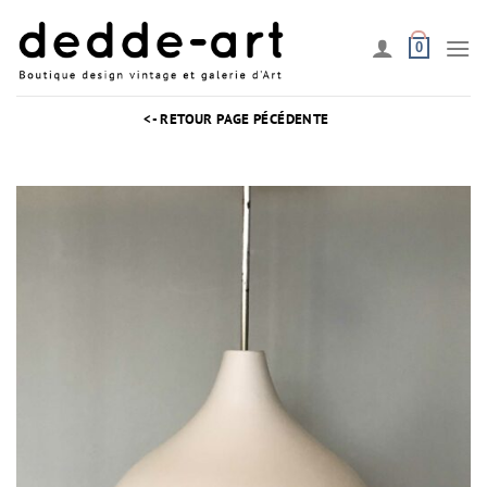
Passer
au
0
contenu
<- RETOUR PAGE PÉCÉDENTE