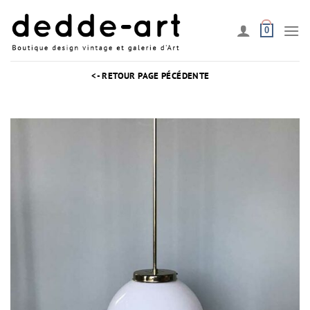
Passer
au
0
contenu
<- RETOUR PAGE PÉCÉDENTE