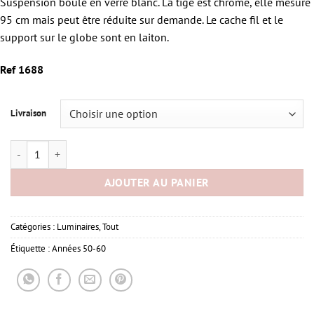
Suspension boule en verre blanc. La tige est chromé, elle mesure
95 cm mais peut être réduite sur demande. Le cache fil et le
support sur le globe sont en laiton.
Ref 1688
Livraison
quantité de Suspension boule verre
AJOUTER AU PANIER
Catégories :
Luminaires
,
Tout
Étiquette :
Années 50-60