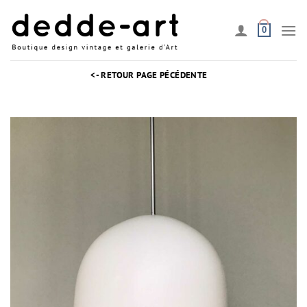
Passer
au
0
contenu
<- RETOUR PAGE PÉCÉDENTE