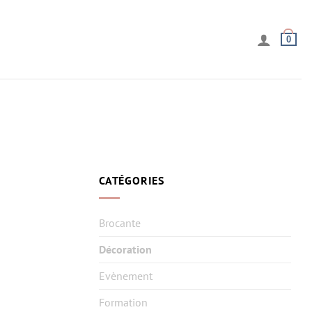
0
CATÉGORIES
Brocante
Décoration
Evènement
Formation