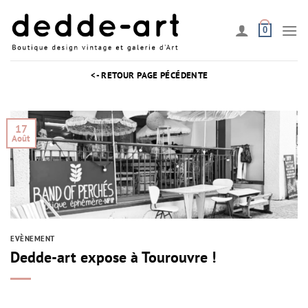
Passer
au
0
contenu
<- RETOUR PAGE PÉCÉDENTE
17
Août
EVÈNEMENT
Dedde-art expose à Tourouvre !