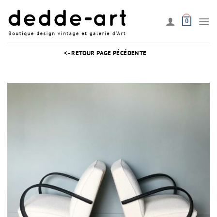
Passer
au
0
contenu
<- RETOUR PAGE PÉCÉDENTE