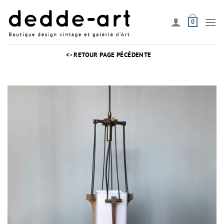
Passer
au
0
contenu
<- RETOUR PAGE PÉCÉDENTE