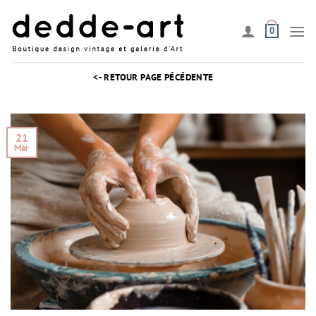
Passer
au
0
contenu
<- RETOUR PAGE PÉCÉDENTE
21
Mar