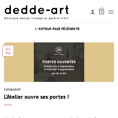
Passer
au
0
contenu
<- RETOUR PAGE PÉCÉDENTE
01
Sep
EVÈNEMENT
L’Atelier ouvre ses portes !