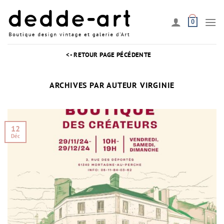
Passer
au
0
contenu
<- RETOUR PAGE PÉCÉDENTE
ARCHIVES PAR AUTEUR
VIRGINIE
12
Déc